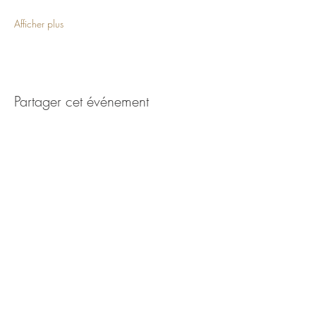
Afficher plus
Partager cet événement
Abonnement à la Newsletter, Journal
d'Anasha
S'abonner